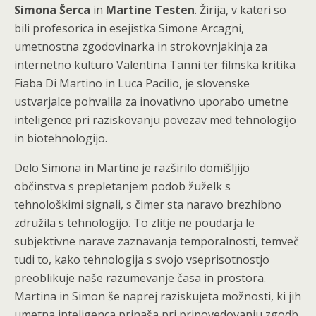
Simona Šerca
in
Martine Testen
. Žirija, v kateri so
bili profesorica in esejistka Simone Arcagni,
umetnostna zgodovinarka in strokovnjakinja za
internetno kulturo Valentina Tanni ter filmska kritika
Fiaba Di Martino in Luca Pacilio, je slovenske
ustvarjalce pohvalila za inovativno uporabo umetne
inteligence pri raziskovanju povezav med tehnologijo
in biotehnologijo.
Delo Simona in Martine je razširilo domišljijo
občinstva s prepletanjem podob žuželk s
tehnološkimi signali, s čimer sta naravo brezhibno
združila s tehnologijo. To zlitje ne poudarja le
subjektivne narave zaznavanja temporalnosti, temveč
tudi to, kako tehnologija s svojo vseprisotnostjo
preoblikuje naše razumevanje časa in prostora.
Martina in Simon še naprej raziskujeta možnosti, ki jih
umetna inteligenca prinaša pri pripovedovanju zgodb,