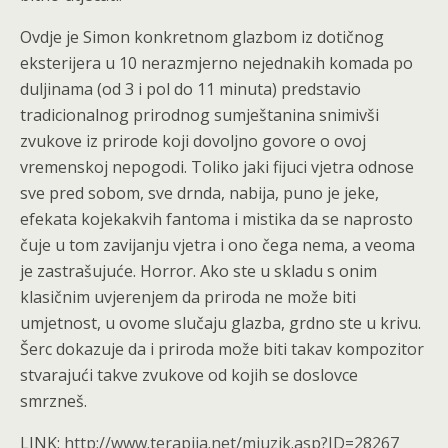
Ovdje je Simon konkretnom glazbom iz dotičnog
eksterijera u 10 nerazmjerno nejednakih komada po
duljinama (od 3 i pol do 11 minuta) predstavio
tradicionalnog prirodnog sumještanina snimivši
zvukove iz prirode koji dovoljno govore o ovoj
vremenskoj nepogodi. Toliko jaki fijuci vjetra odnose
sve pred sobom, sve drnda, nabija, puno je jeke,
efekata kojekakvih fantoma i mistika da se naprosto
čuje u tom zavijanju vjetra i ono čega nema, a veoma
je zastrašujuće. Horror. Ako ste u skladu s onim
klasičnim uvjerenjem da priroda ne može biti
umjetnost, u ovome slučaju glazba, grdno ste u krivu.
Šerc dokazuje da i priroda može biti takav kompozitor
stvarajući takve zvukove od kojih se doslovce
smrzneš.
LINK:
http://www.terapija.net/mjuzik.asp?ID=28267