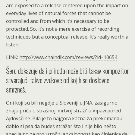
are exposed to a release centered upon the impact on
everyday lives of natural forces that cannot be
controlled and from which it’s necessary to be
protected. So, it’s not a mere exercise of recording
techniques but a conceptual release. It’s really worth a
listen.
LINK:
http://www.chaindlk.com/reviews/?id=10654
Šerc dokazuje da i priroda može biti takav kompozitor
stvarajući takve zvukove od kojih se doslovce
smrzneš.
Oni koji su bili negdje u Sloveniji u JNA, zasigurno
znaju priču o strašnoj ‘mrtvoj straži’ u Vipavi pored
Ajdovščine. Bila je to najgora kazna za prekomandu:
dobio si psa da budeš stražar što i nije bilo nešto
specijalno za prouzročiti anksioznost kao činjenica da