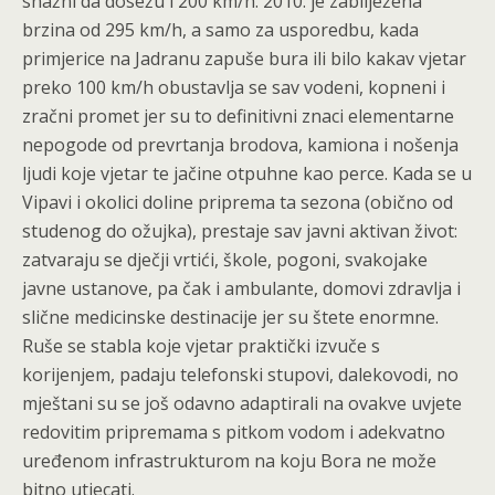
snažni da dosežu i 200 km/h. 2010. je zabilježena
brzina od 295 km/h, a samo za usporedbu, kada
primjerice na Jadranu zapuše bura ili bilo kakav vjetar
preko 100 km/h obustavlja se sav vodeni, kopneni i
zračni promet jer su to definitivni znaci elementarne
nepogode od prevrtanja brodova, kamiona i nošenja
ljudi koje vjetar te jačine otpuhne kao perce. Kada se u
Vipavi i okolici doline priprema ta sezona (obično od
studenog do ožujka), prestaje sav javni aktivan život:
zatvaraju se dječji vrtići, škole, pogoni, svakojake
javne ustanove, pa čak i ambulante, domovi zdravlja i
slične medicinske destinacije jer su štete enormne.
Ruše se stabla koje vjetar praktički izvuče s
korijenjem, padaju telefonski stupovi, dalekovodi, no
mještani su se još odavno adaptirali na ovakve uvjete
redovitim pripremama s pitkom vodom i adekvatno
uređenom infrastrukturom na koju Bora ne može
bitno utjecati.